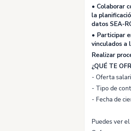
• Colaborar c
la planificac
datos SEA-RC 
• Participar 
vinculados a 
Realizar proc
¿QUÉ TE OF
- Oferta salar
- Tipo de cont
- Fecha de cie
Puedes ver el