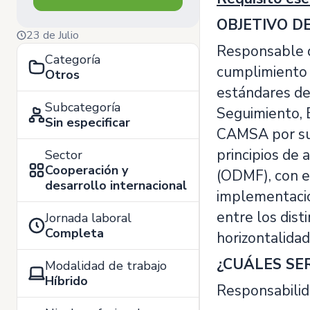
OBJETIVO D
23 de Julio
Responsable d
Categoría
cumplimiento 
Otros
estándares de
Subcategoría
Seguimiento, 
Sin especificar
CAMSA por sus
principios de 
Sector
Cooperación y
(ODMF), con e
desarrollo internacional
implementació
entre los dis
Jornada laboral
Completa
horizontalidad
¿CUÁLES SE
Modalidad de trabajo
Híbrido
Responsabilid