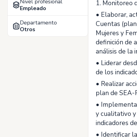
Nivel profesional
1. Monitoreo 
Empleado
• Elaborar, ac
Departamento
Cuentas (plan
Otros
Mujeres y Femi
definición de 
análisis de la 
• Liderar desd
de los indica
• Realizar acc
plan de SEA-R
• Implementar 
y cualitativo 
indicadores d
• Identificar 