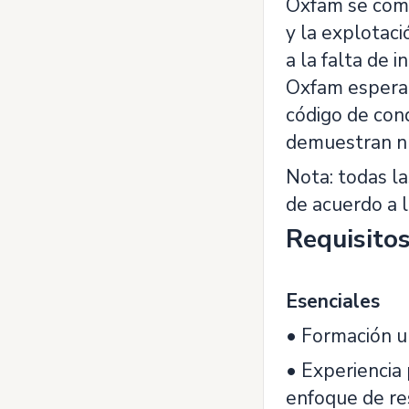
Oxfam se comp
y la explotaci
a la falta de 
Oxfam espera 
código de con
demuestran nu
Nota: todas la
de acuerdo a l
Requisito
Esenciales
• Formación u
• Experiencia
enfoque de re