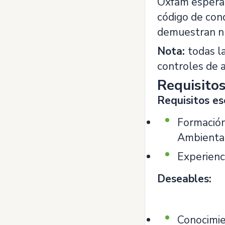
Oxfam espera 
código de con
demuestran nu
Nota:
todas la
controles de a
Requisito
Requisitos es
Formación 
Ambienta
Experienc
Deseables:
Conocimie