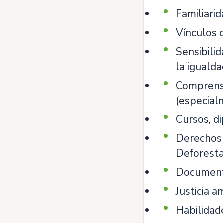
Familiari
Vínculos c
Sensibili
la iguald
Comprensi
(especial
Cursos, d
Derechos 
Deforesta
Documenta
Justicia a
Habilidade