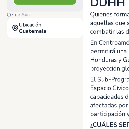
DDHH
Quienes forma
7 de Abril
aquellas que 
Ubicación
Guatemala
combatir las d
En Centroamér
permitirá una 
Honduras y Gu
proyección gl
El Sub-Progra
Espacio Cívic
capacidades d
afectadas por 
participación 
¿CUÁLES SE