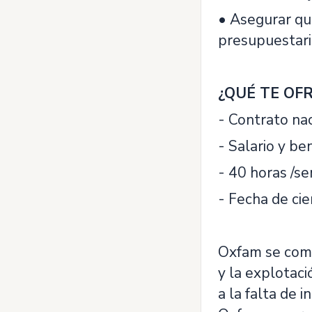
• Asegurar qu
presupuestari
¿QUÉ TE OF
- Contrato na
- Salario y be
- 40 horas /s
- Fecha de cie
Oxfam se comp
y la explotaci
a la falta de 