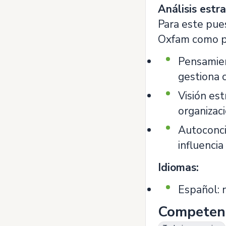
Análisis estra
Para este pue
Oxfam como pri
Pensamien
gestiona 
Visión est
organizac
Autoconci
influencia
Idiomas:
Español: 
Competen